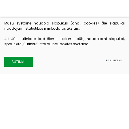
Mūsų svetainė naudoja slapukus (angl. cookies). Šie slapukai
naudojami statistikos ir rinkodaros tikslais.
Jei Jūs sutinkate, kad šiems tikslams būtų naudojami slapukai,
spauskite „Sutinku“ ir toliau naudokitės svetaine.
PARINKTYS
SUTINKU
Kontaktai
Elektrėnų ligoninė
Taikos g. 8, Elektrėnai
Admistracijos tel.: 0 528 39 553
El. paštas:
sekretore@eligon.lt
Priimamojo tel.: 0 528 39 297
Registratūros tel.: 0 528 39 569