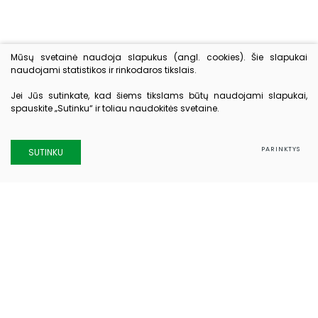
Mūsų svetainė naudoja slapukus (angl. cookies). Šie slapukai
naudojami statistikos ir rinkodaros tikslais.
Jei Jūs sutinkate, kad šiems tikslams būtų naudojami slapukai,
spauskite „Sutinku“ ir toliau naudokitės svetaine.
PARINKTYS
SUTINKU
Kontaktai
Elektrėnų ligoninė
Taikos g. 8, Elektrėnai
Admistracijos tel.: 0 528 39 553
El. paštas:
sekretore@eligon.lt
Priimamojo tel.: 0 528 39 297
Registratūros tel.: 0 528 39 569