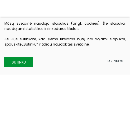
Mūsų svetainė naudoja slapukus (angl. cookies). Šie slapukai
naudojami statistikos ir rinkodaros tikslais.
Jei Jūs sutinkate, kad šiems tikslams būtų naudojami slapukai,
spauskite „Sutinku“ ir toliau naudokitės svetaine.
PARINKTYS
SUTINKU
Kontaktai
Elektrėnų ligoninė
Taikos g. 8, Elektrėnai
Admistracijos tel.: 0 528 39 553
El. paštas:
sekretore@eligon.lt
Priimamojo tel.: 0 528 39 297
Registratūros tel.: 0 528 39 569