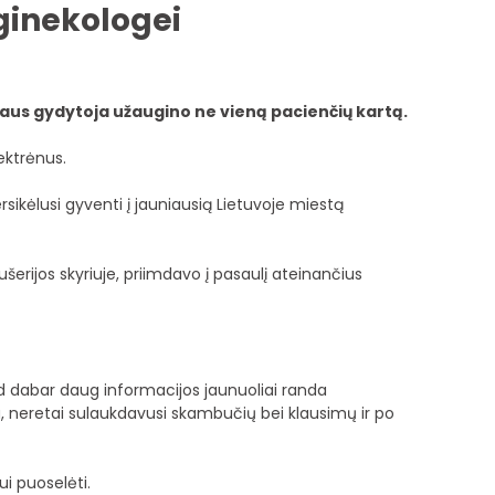
ginekologei
iaus gydytoja užaugino ne vieną pacienčių kartą.
ektrėnus.
rsikėlusi gyventi į jauniausią Lietuvoje miestą
erijos skyriuje, priimdavo į pasaulį ateinančius
d dabar daug informacijos jaunuoliai randa
ja, neretai sulaukdavusi skambučių bei klausimų ir po
i puoselėti.