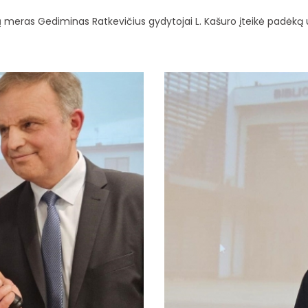
 meras Gediminas Ratkevičius gydytojai L. Kašuro įteikė padėką u