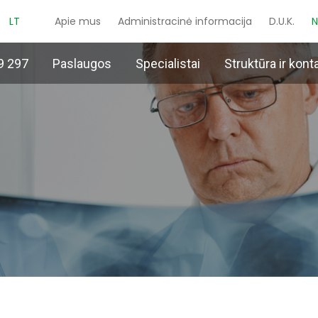
LT
Apie mus
Administracinė informacija
D.U.K.
N
9 297
Paslaugos
Specialistai
Struktūra ir kont