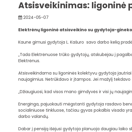
Atsisveikinimas: ligoninė
2024-05-07
Elektrėnų ligoninė atsisveikino su gydytoja-gineko
Kaune gimusi gydytoja L. Kašuro savo darbo kelią pradėj
„Tada Elektrėnuose trūko gydytojų, atskubėjau į pagalbą i
Elektrėnus.
Atsisveikindama su ligoninės kolektyvu gydytoja jautriai
naujagimius. Netrūkdavo ir įtampos. Jei mažylį tekdavo
„Džiaugiuosi, kad visos mano gimdyvės ir visi jų naujagim
Energinga, pajuokauti mėgstanti gydytoja rasdavo bendr
socialiniuose tinkluose, tačiau gyvas pokalbis visada yr
darbo valandų.
Dabar į pensiją išėjusi gydytoja planuoja daugiau laiko