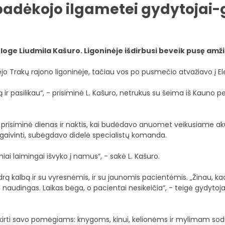
 padėkojo ilgametei gydytojai-
loge Liudmila Kašuro. Ligoninėje išdirbusi beveik pusę amž
o Trakų rajono ligoninėje, tačiau vos po pusmečio atvažiavo į El
r pasilikau“, - prisiminė L. Kašuro, netrukus su šeima iš Kauno pe
 prisiminė dienas ir naktis, kai budėdavo anuomet veikusiame akuš
 gaivinti, subėgdavo didelė specialistų komanda.
iai laimingai išvyko į namus“, - sakė L. Kašuro.
ą kalbą ir su vyresnėmis, ir su jaunomis pacientėmis. „Žinau, ka
a naudingas. Laikas bėga, o pacientai nesikeičia“, - teigė gydyto
 skirti savo pomėgiams: knygoms, kinui, kelionėms ir mylimam sodu